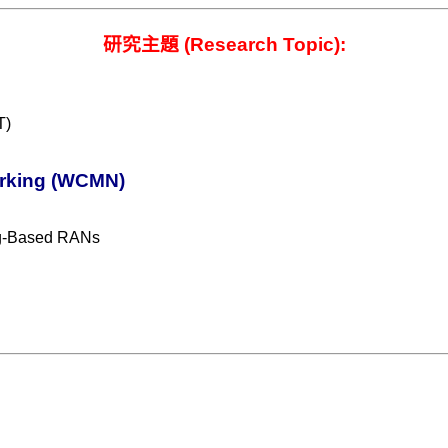
研究主題 (Research Topic):
T)
orking (WCMN)
ng-Based RANs