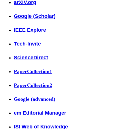
arXIV.org
Google (Scholar)
IEEE Explore
Tech-Invite
ScienceDirect
PaperCollection1
PaperCollection2
Google (advanced)
em Editorial Manager
ISI Web of Knowledge