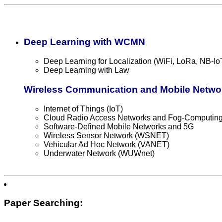
Deep Learning with WCMN
Deep Learning for Localization (WiFi, LoRa, NB-Io
Deep Learning with Law
Wireless Communication and Mobile Netw
Internet of Things (IoT)
Cloud Radio Access Networks and Fog-Computi
Software-Defined Mobile Networks and 5G
Wireless Sensor Network (WSNET)
Vehicular Ad Hoc Network (
VANET
)
Underwater Network (
WUWnet
)
Paper Searching: